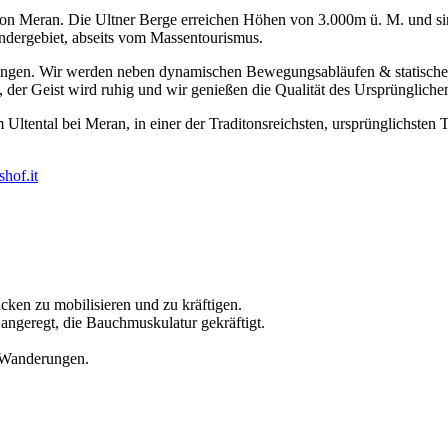
ch von Meran. Die Ultner Berge erreichen Höhen von 3.000m ü. M. und sin
dergebiet, abseits vom Massentourismus.
rungen. Wir werden neben dynamischen Bewegungsabläufen & statisch
t, der Geist wird ruhig und wir genießen die Qualität des Ursprünglichen
ltental bei Meran, in einer der Traditonsreichsten, ursprünglichsten T
hof.it
ken zu mobilisieren und zu kräftigen.
angeregt, die Bauchmuskulatur gekräftigt.
 Wanderungen.