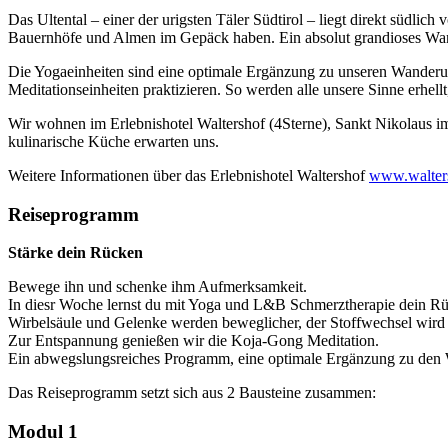
Das Ultental – einer der urigsten Täler Südtirol – liegt direkt südli
Bauernhöfe und Almen im Gepäck haben. Ein absolut grandioses Wan
Die Yogaeinheiten sind eine optimale Ergänzung zu unseren Wande
Meditationseinheiten praktizieren. So werden alle unsere Sinne erhell
Wir wohnen im Erlebnishotel Waltershof (4Sterne), Sankt Nikolaus im U
kulinarische Küche erwarten uns.
Weitere Informationen über das Erlebnishotel Waltershof
www.walters
Reiseprogramm
Stärke dein Rücken
Bewege ihn und schenke ihm Aufmerksamkeit.
In diesr Woche lernst du mit Yoga und L&B Schmerztherapie dein Rüc
Wirbelsäule und Gelenke werden beweglicher, der Stoffwechsel wird 
Zur Entspannung genießen wir die Koja-Gong Meditation.
Ein abwegslungsreiches Programm, eine optimale Ergänzung zu den
Das Reiseprogramm setzt sich aus 2 Bausteine zusammen:
Modul 1